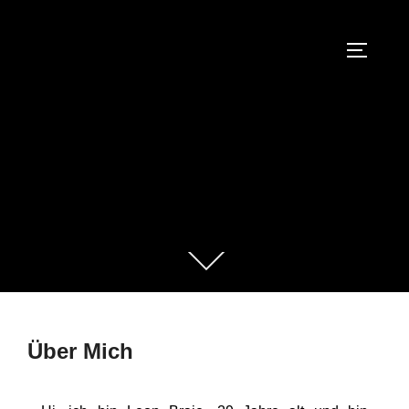
Leon Braje
Sänger und Songwriter
Über Mich